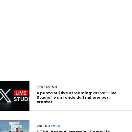
STREAMING
X punta sui live streaming: arriva “Live
Studio” e un fondo da 1 milione per i
creator
VIDEOGAMES
GTA 6, boom di preordini: GameLife