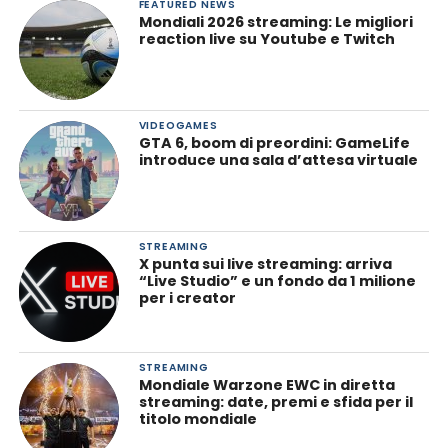
FEATURED NEWS
Mondiali 2026 streaming: Le migliori
reaction live su Youtube e Twitch
VIDEOGAMES
GTA 6, boom di preordini: GameLife
introduce una sala d’attesa virtuale
STREAMING
X punta sui live streaming: arriva
“Live Studio” e un fondo da 1 milione
per i creator
STREAMING
Mondiale Warzone EWC in diretta
streaming: date, premi e sfida per il
titolo mondiale