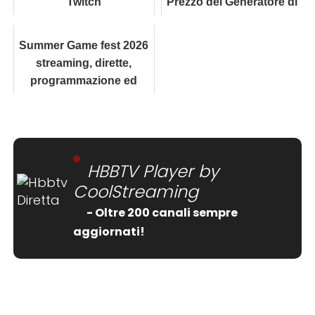
Twitch
Prezzo del Generatore di
Musica
Summer Game fest 2026
streaming, dirette,
programmazione ed
eventi sul Network
HBBTV Player by
CoolStreaming
- Oltre 200 canali sempre
aggiornati!
[wtpsw_carousel showdate="false"
show_comment_count="false"]