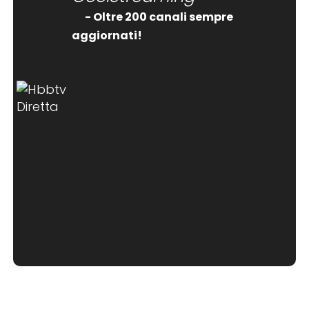
- Oltre 200 canali sempre
aggiornati!
[wtpsw_carousel showdate="false"