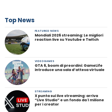
Top News
FEATURED NEWS
Mondiali 2026 streaming: Le migliori
reaction live su Youtube e Twitch
VIDEOGAMES
GTA 6, boom di preordini: GameLife
introduce una sala d’attesa virtuale
STREAMING
X punta sui live streaming: arriva
“Live Studio” e un fondo da 1 milione
per i creator