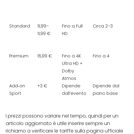
Standard
9,99–
Fino a Full
Circa 2–3
11,99 €
HD
Premium
16,99 €
Fino a 4K
Fino a 4
Ultra HD +
Dolby
Atmos
Add‑on
+3 €
Dipende
Dipende dal
Sport
dall’evento
piano base
I prezzi possono variare nel tempo, quindi per un
articolo aggiornato è utile inserire sempre un
richiamo a verificare le tariffe sulla pagina ufficiale