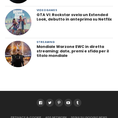
VIDEOGAMES
GTA VI: Rockstar svela un Extended
Look, debutto in anteprima su Netflix
STREAMING
Mondiale Warzone EWC in diretta
streaming: date, premi e sfida per il
titolo mondiale
PRTIVACY & COOKIE
ADS NETWORK
SEGUI SU GOOGLE NEWS