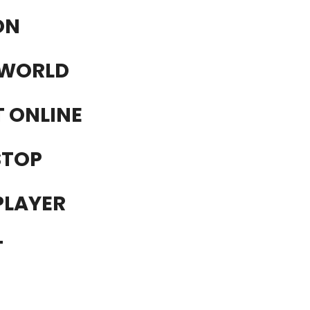
ON
WORLD
T ONLINE
STOP
PLAYER
T