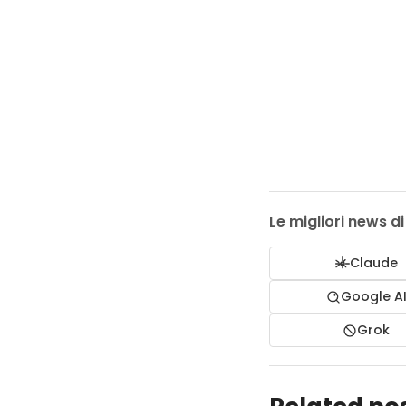
Le migliori news d
Claude
Google A
Grok