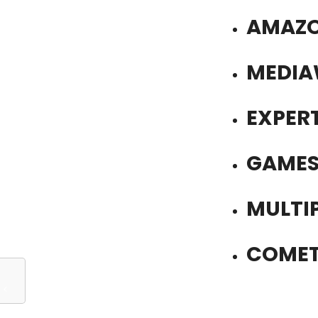
AMAZ
MEDIA
EXPER
GAME
MULTI
COME