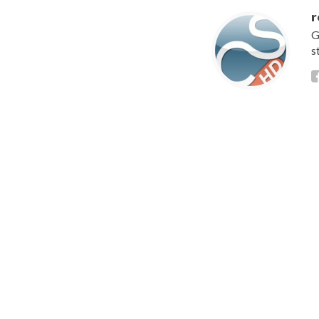
r
G
s