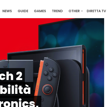
NEWS
GUIDE
GAMES
TREND
OTHER
DIRETTA TV
RACKER ONLINE , ULTIME NEWS, ORDINI E DOWNLOAD
ch 2
bilità
onics,