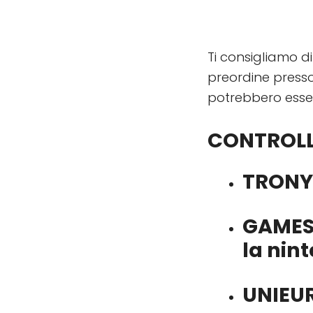
Ti consigliamo di 
preordine presso 
potrebbero esser
CONTROLL
TRONY
GAME
la nin
UNIEU