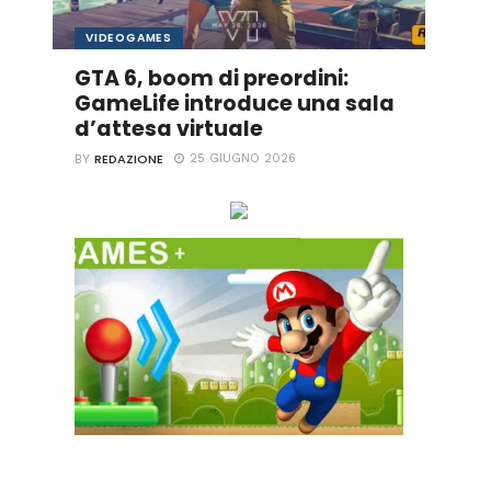
VIDEOGAMES
GTA 6, boom di preordini:
GameLife introduce una sala
d’attesa virtuale
REDAZIONE
25 GIUGNO 2026
BY
Ascolta online la tua Radio Preferita!
GAME+ Gioca online ora!