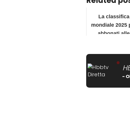
Related pos
La classifica
mondiale 2025 
abbonati alle
piattaforme i
streaming
H
- O
[wtpsw_carousel show