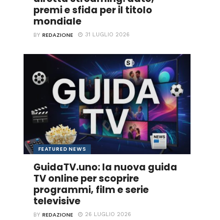
premi e sfida per il titolo
mondiale
REDAZIONE
31 LUGLIO 2026
BY
FEATURED NEWS
GuidaTV.uno: la nuova guida
TV online per scoprire
programmi, film e serie
televisive
REDAZIONE
26 LUGLIO 2026
BY