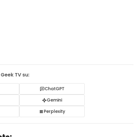
i Geek TV su:
ChatGPT
I
Gemini
Perplexity