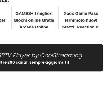
ts:
GAMES+ I migliori
Xbox Game Pass
per
Giochi online Gratis
terremoto nuovi
Arcade Online
prezzi, Reaction di
n
RoundTwo
BBTV Player by CoolStreaming
ltre 200 canali sempre aggiornati!
date="false" show_comment_count="false"]