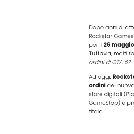
Dopo anni di at
Rockstar Games 
per il
26 maggio
Tuttavia, molti 
ordini di GTA 6?
Ad oggi,
Rocksta
ordini
del nuovo c
store digitali (P
GameStop) è pres
titolo.