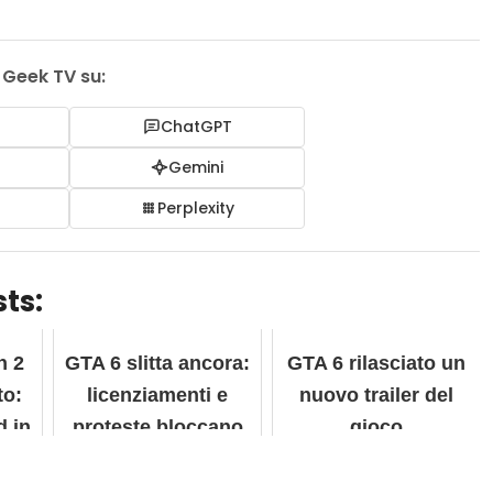
i Geek TV su:
ChatGPT
I
Gemini
Perplexity
ts:
h 2
GTA 6 slitta ancora:
GTA 6 rilasciato un
to:
licenziamenti e
nuovo trailer del
d in
proteste bloccano
gioco
o
lo sviluppo