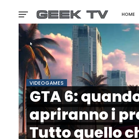
HOME
GTA 6 T
VIDEOGAMES
GTA 6: quand
apriranno i pr
Tutto quello c