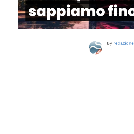
sappiamo fin
By
redazione