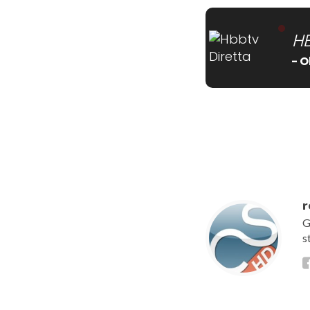
H
- O
[wtpsw_carousel show
r
G
s