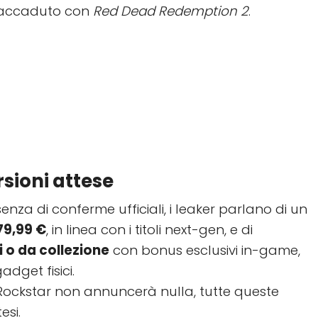
 accaduto con
Red Dead Redemption 2
.
rsioni attese
nza di conferme ufficiali, i leaker parlano di un
79,99 €
, in linea con i titoli next-gen, e di
i o da collezione
con bonus esclusivi in-game,
adget fisici.
 Rockstar non annuncerà nulla, tutte queste
esi.