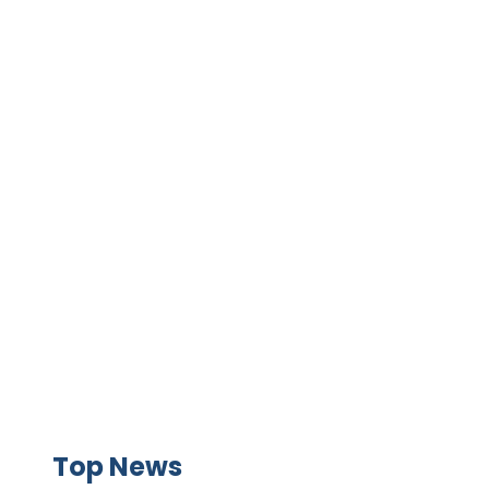
GAME+ Gioca online ora!
Top News