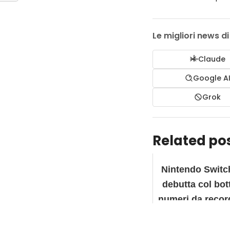
Le migliori news d
Claude
Google A
Grok
Related pos
Nintendo Switc
debutta col bot
numeri da recor
tutto il mond