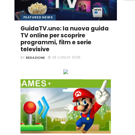
FEATURED NEWS
GuidaTV.uno: la nuova guida
TV online per scoprire
programmi, film e serie
televisive
REDAZIONE
26 LUGLIO 2026
BY
Ascolta online la tua Radio Preferita!