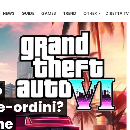
NEWS
GUIDE
GAMES
TREND
OTHER
DIRETTA TV
RACKER ONLINE , ULTIME NEWS, ORDINI E DOWNLOAD
o
e-ordini?
he