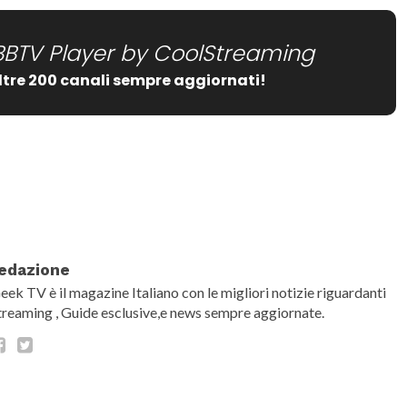
BBTV Player by CoolStreaming
ltre 200 canali sempre aggiornati!
date="false" show_comment_count="false"]
edazione
eek TV è il magazine Italiano con le migliori notizie riguardanti
treaming , Guide esclusive,e news sempre aggiornate.