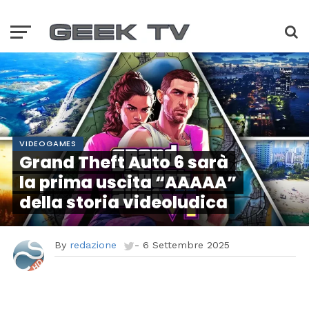
VIDEOGAMES
Grand Theft Auto 6 sarà
la prima uscita “AAAAA”
della storia videoludica
By
redazione
-
6 Settembre 2025