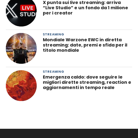
X punta sui live streaming: arriva
“Live Studio” e un fondo da 1 milione
per i creator
STREAMING
Mondiale Warzone EWC in diretta
streaming: date, premi e sfida per il
titolo mondiale
STREAMING
Emergenza caldo: dove seguire le
migliori dirette streaming, reaction e
aggiornamenti in tempo reale