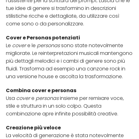
l’assistente per la scrittura dei prompt. Lascia che le
tue idee di genere si trasformino in descrizioni
stilistiche ricche e dettagliate, da utilizzare così
come sono o da personalizzare.
Cover e Personas potenziati
Le
cover
e le
personas
sono state notevolmente
migliorate. Le reinterpretazioni musicali mantengono
più dettagli melodici e i cambi di genere sono più
fluidi. Trasforma ad esempio una canzone rock in
una versione house e ascolta la trasformazione.
Combina cover e personas
Usa
cover
e
personas
insieme per remixare voce,
stile e struttura in un solo colpo. Questa
combinazione apre infinite possibilità creative.
Creazione più veloce
La velocità di generazione è stata notevolmente