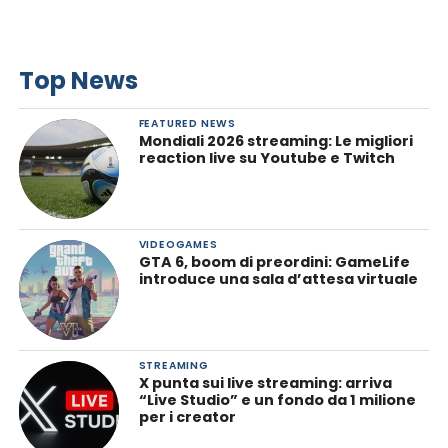
Top News
FEATURED NEWS
Mondiali 2026 streaming: Le migliori
reaction live su Youtube e Twitch
VIDEOGAMES
GTA 6, boom di preordini: GameLife
introduce una sala d’attesa virtuale
STREAMING
X punta sui live streaming: arriva
“Live Studio” e un fondo da 1 milione
per i creator