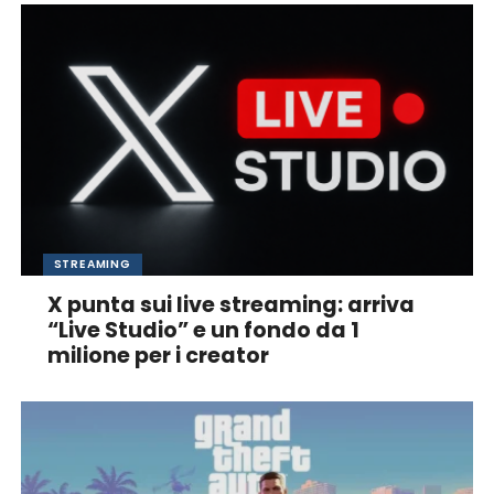
STREAMING
X punta sui live streaming: arriva
“Live Studio” e un fondo da 1
milione per i creator