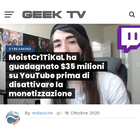
STREAMING
MoistCr1TiKaL ha
guadagnato $35 milioni
su YouTube prima di
disattivare la
monetizzazione
By
redazione
-
16 Ottobre 2025