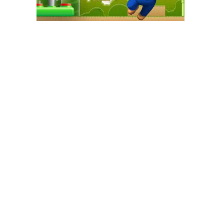
GAME+ Gioca online ora!