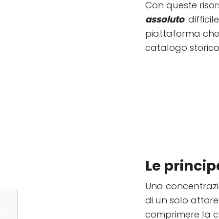
Con queste risors
assoluto
: diffi
piattaforma che 
catalogo storico
Le princip
Una concentrazio
di un solo attor
comprimere la co