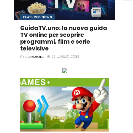
FEATURED NEWS
GuidaTV.uno: la nuova guida
TV online per scoprire
programmi, film e serie
televisive
REDAZIONE
26 LUGLIO 2026
BY
Ascolta online la tua Radio Preferita!