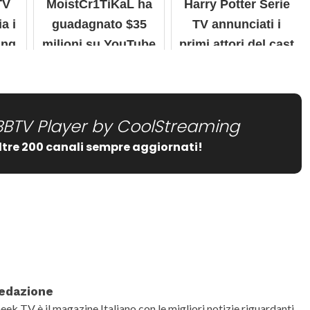
TV
MoistCr1TiKaL ha
Harry Potter Serie
a i
guadagnato $35
TV annunciati i
ing
milioni su YouTube
primi attori del cast
prima di disattivare
la monetizzazione
BBTV Player by CoolStreaming
ltre 200 canali sempre aggiornati!
date="false" show_comment_count="false"]
edazione
eek TV è il magazine Italiano con le migliori notizie riguardanti