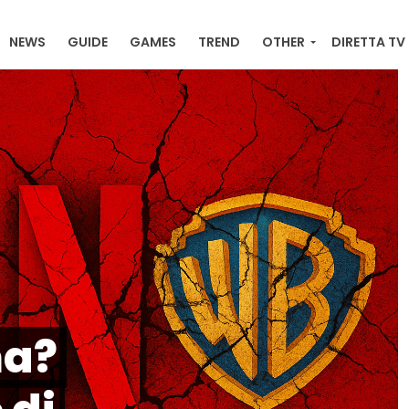
NEWS
GUIDE
GAMES
TREND
OTHER
DIRETTA TV
RACKER ONLINE , ULTIME NEWS, ORDINI E DOWNLOAD
ma?