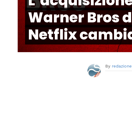
L’acquisizione
Warner Bros d
Netflix cambi
By
redazione