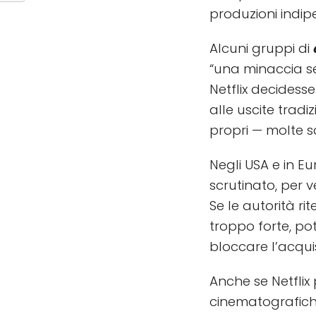
produzioni indipe
Alcuni gruppi di
“una minaccia se
Netflix decidesse
alle uscite tradi
propri — molte s
Negli USA e in E
scrutinato, per v
Se le autorità r
troppo forte, pot
bloccare l’acquis
Anche se Netflix
cinematografic