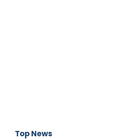
GAME+ Gioca online ora!
Top News