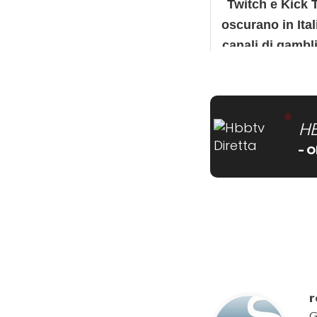
Twitch e Kick 
oscurano in Itali
canali di gambl
online
H
- O
[wtpsw_carousel show
r
G