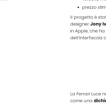
prezzo sti
Il progetto è st
designer
Jony I
in Apple, che ha 
dell’interfaccia d
La Ferrari Luce
come una
dichi