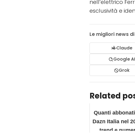
nell’elettrico F
esclusività e ide
Le migliori news d
Claude
Google A
Grok
Related pos
Quanti abbonati
Dazn Italia nel 2
trend e numer