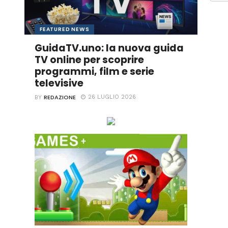
FEATURED NEWS
GuidaTV.uno: la nuova guida
TV online per scoprire
programmi, film e serie
televisive
REDAZIONE
26 LUGLIO 2026
BY
Ascolta online la tua Radio Preferita!