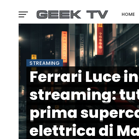
HOME
GTA 6 T
STREAMING
Ferrari Luce in
streaming: tut
prima superc
elettrica di M