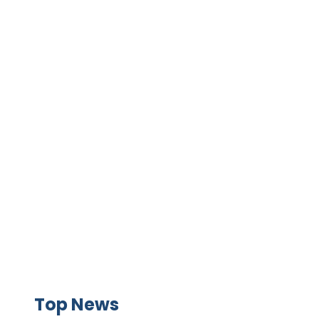
GAME+ Gioca online ora!
Top News