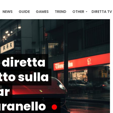
NEWS
GUIDE
GAMES
TREND
OTHER
DIRETTA TV
RACKER ONLINE , ULTIME NEWS, ORDINI E DOWNLOAD
 diretta
to sulla
ar
aranello
●