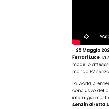
Il
25 Maggio 20
Ferrari Luce
, la
modello attesiss
mondo EV senza r
La world premièr
conclusivo del p
interni già most
sera in diretta