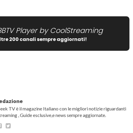
Zerocalcare
artificiale sbaglia e
YouTube chiude
canali senza
BBTV Player by CoolStreaming
spiegazioni
ltre 200 canali sempre aggiornati!
date="false" show_comment_count="false"]
edazione
eek TV è il magazine Italiano con le migliori notizie riguardanti
treaming , Guide esclusive,e news sempre aggiornate.