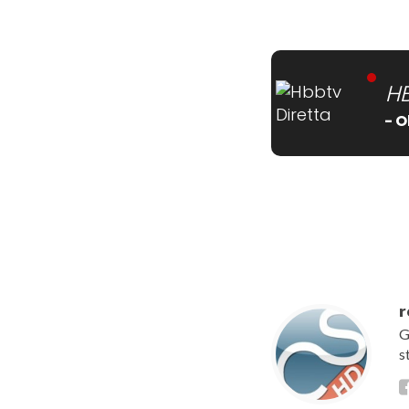
H
- O
[wtpsw_carousel show
r
G
s