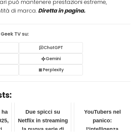
errari può mantenere prestazioni estreme,
ntità di marca.
Diretta in pagina.
i Geek TV su:
ChatGPT
I
Gemini
Perplexity
ts:
 ha
Due spicci su
YouTubers nel
025,
Netflix in streaming
panico:
i
la nuova serie di
l’intelligenza