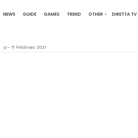
NEWS
GUIDE
GAMES
TREND
OTHER
DIRETTA TV
RACKER ONLINE , ULTIME NEWS, ORDINI E DOWNLOAD
-
11 Febbraio 2021