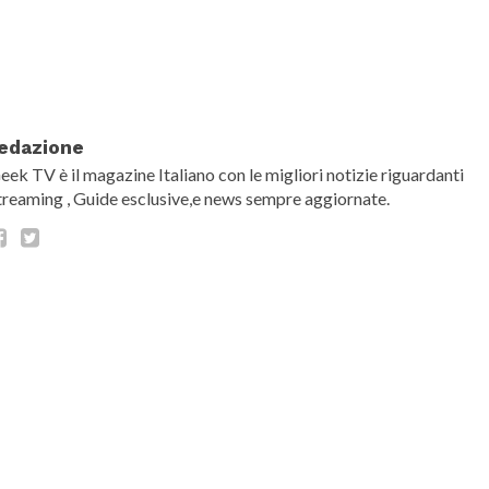
date="false" show_comment_count="false"]
edazione
eek TV è il magazine Italiano con le migliori notizie riguardanti
treaming , Guide esclusive,e news sempre aggiornate.