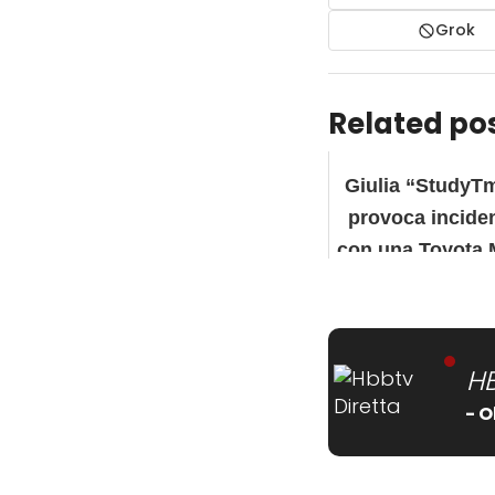
Grok
Related pos
Giulia “StudyT
provoca incide
con una Toyota
su Twitch
H
- O