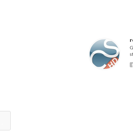
[wtpsw_carousel show
r
G
s