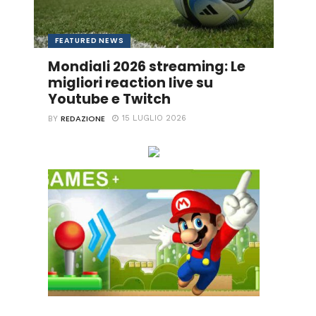
FEATURED NEWS
Mondiali 2026 streaming: Le
migliori reaction live su
Youtube e Twitch
REDAZIONE
15 LUGLIO 2026
BY
Ascolta online la tua Radio Preferita!
GAME+ Gioca online ora!