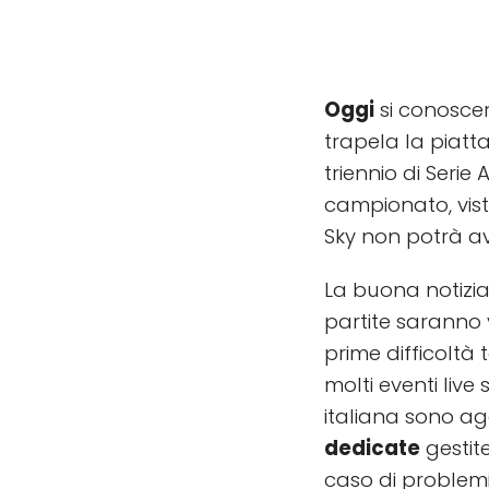
Oggi
si conoscer
trapela la piatt
triennio di Serie
campionato, viste
Sky non potrà av
La buona notizia
partite saranno vi
prime difficoltà
molti eventi live
italiana sono ag
dedicate
gestit
caso di problemi