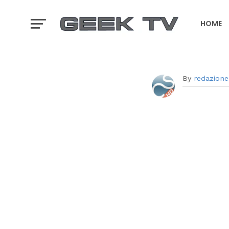
HOME
GTA 6 T
By
redazione