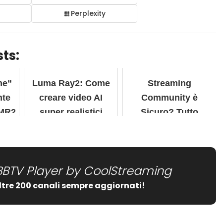
Perplexity
ts:
me”
Luma Ray2: Come
Streaming
nte
creare video AI
Community è
 MR2
super realistici
Sicuro? Tutto
Quello che Devi
Sapere nel
BBTV Player by CoolStreaming
ltre 200 canali sempre aggiornati!