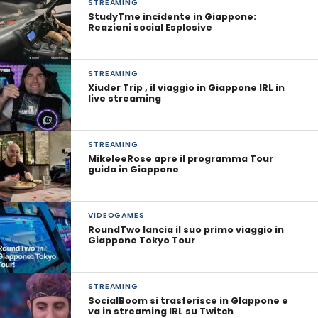
STREAMING
StudyTme incidente in Giappone:
Reazioni social Esplosive
STREAMING
Xiuder Trip , il viaggio in Giappone IRL in
live streaming
STREAMING
MikeleeRose apre il programma Tour
guida in Giappone
VIDEOGAMES
RoundTwo lancia il suo primo viaggio in
Giappone Tokyo Tour
STREAMING
SocialBoom si trasferisce in GIappone e
va in streaming IRL su Twitch