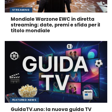
STREAMING
Mondiale Warzone EWC in diretta
streaming: date, premi e sfida per il
titolo mondiale
FEATURED NEWS
GuidaTV.uno: la nuova guida TV