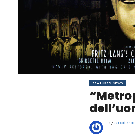
FEATURED NEWS
“Metrop
dell’u
By
Gassi Cla