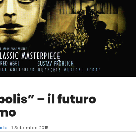
olis” – il futuro
omo
udio
-
1 Settembre 2015