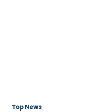
GAME+ Gioca online ora!
Top News