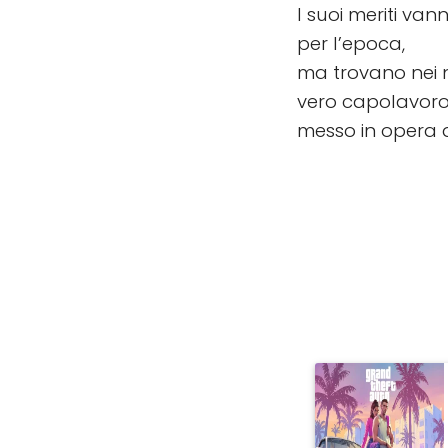
I suoi meriti vann
per l’epoca,
ma trovano nei nu
vero capolavor
messo in opera d