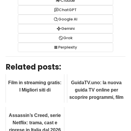
Claude
ChatGPT
Google AI
Gemini
Grok
Perplexity
Related posts:
Film in streaming gratis:
GuidaTV.uno: la nuova
I Migliori siti di
guida TV online per
scoprire programmi, film
e serie televisive
Assassin’s Creed, serie
Netflix: trama, cast e
riprese in Italia dal 2026