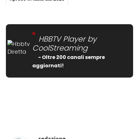
HBBTV Player by
CoolStreaming
- Oltre 200 canali sempre
aggiornati!
[wtpsw_carousel showdate="false"
show_comment_count="false"]
redazione