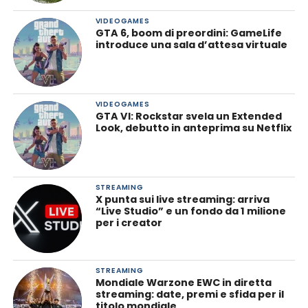
VIDEOGAMES
GTA 6, boom di preordini: GameLife
introduce una sala d’attesa virtuale
VIDEOGAMES
GTA VI: Rockstar svela un Extended
Look, debutto in anteprima su Netflix
STREAMING
X punta sui live streaming: arriva
“Live Studio” e un fondo da 1 milione
per i creator
STREAMING
Mondiale Warzone EWC in diretta
streaming: date, premi e sfida per il
titolo mondiale