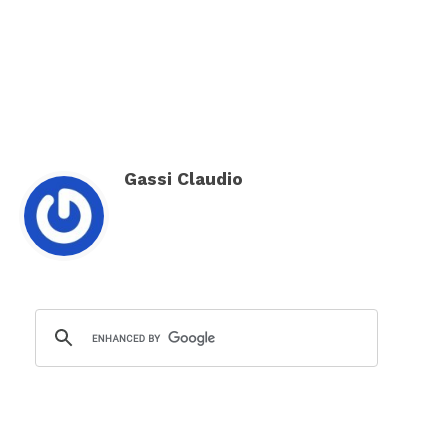
[wtpsw_carousel showdate="false"
show_comment_count="false"]
Gassi Claudio