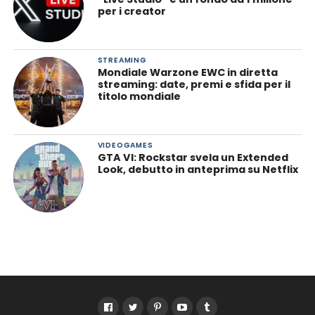
per i creator
STREAMING
Mondiale Warzone EWC in diretta
streaming: date, premi e sfida per il
titolo mondiale
VIDEOGAMES
GTA VI: Rockstar svela un Extended
Look, debutto in anteprima su Netflix