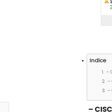
Indice
– 
– 
– 
– CIS