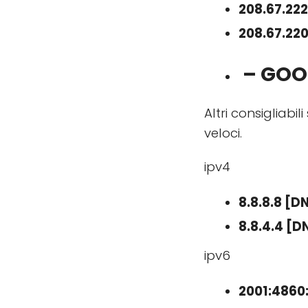
208.67.222
208.67.22
– GOO
Altri consigliabil
veloci.
ipv4
8.8.8.8 [D
8.8.4.4 [D
ipv6
2001:4860