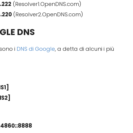
.222
(Resolver1.OpenDNS.com)
0.220
(Resolver2.OpenDNS.com)
GLE DNS
i sono i
DNS di Google
, a detta di alcuni i più
NS1]
NS2]
:4860::8888