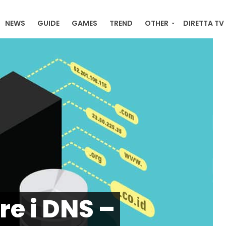
NEWS
GUIDE
GAMES
TREND
OTHER
DIRETTA TV
RACKER ONLINE , ULTIME NEWS, ORDINI E DOWNLOAD
e i DNS –