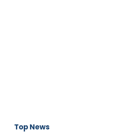
GAME+ Gioca online ora!
Top News