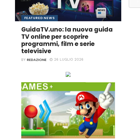
FEATURED NEWS
GuidaTV.uno: la nuova guida
TV online per scoprire
programmi, film e serie
televisive
REDAZIONE
26 LUGLIO 2026
BY
Ascolta online la tua Radio Preferita!