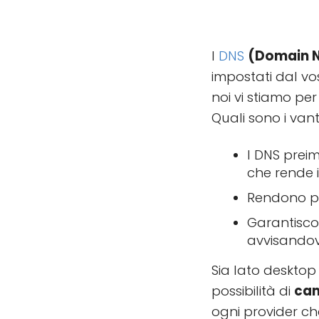
I
DNS
(Domain 
impostati dal vo
noi vi stiamo per 
Quali sono i van
I DNS prei
che rende in
Rendono pi
Garantisco
avvisandov
Sia lato desktop
possibilità di
cam
ogni provider che