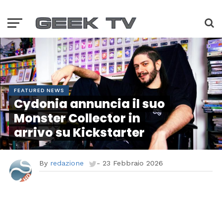
FEATURED NEWS
Cydonia annuncia il suo
Monster Collector in
arrivo su Kickstarter
By
redazione
-
23 Febbraio 2026