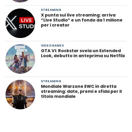
STREAMING
X punta sui live streaming: arriva
“Live Studio” e un fondo da 1 milione
per i creator
VIDEOGAMES
GTA VI: Rockstar svela un Extended
Look, debutto in anteprima su Netflix
STREAMING
Mondiale Warzone EWC in diretta
streaming: date, premi e sfida per il
titolo mondiale