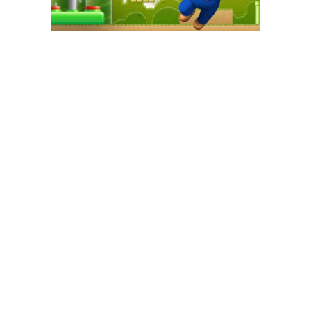
GAME+ Gioca online ora!