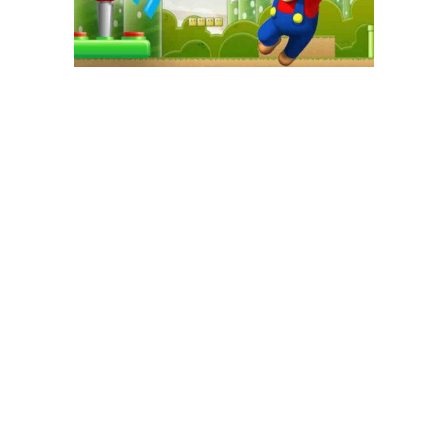
GAME+ Gioca online ora!